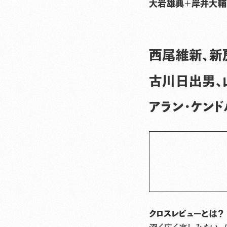
大岩雄典＋
岸井大輔
西尾維新、新
古川日出男、
アラン・ケン
クロスレビューとは？