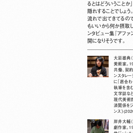
るとはどういうことか
隠れすることでしょう
流れで出てきてるの
もいいから何か摂取
ンタビュー集『アファ
開になりそうです。
大岩雄典（
美術家。1
共働、契約
ンスタレー
に「居合わ
執筆を含
文学誌など
現代美術館
済関係をジュ
ンス》(202
岸井大輔（
劇作家。1