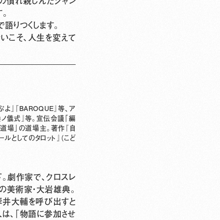
分の慣れ親しんだジャン
す。
で語りつくします。
いこそ、人生を変えて
』『BAROQUE』等、ア
換ノ儀式』等。宣伝会議「編
り道場」の道場主。著作『自
ルとしてのタロット』（こど
。劇作家で、クロスレ
の美術家・大岩雄典。
・岸井大輔を呼び出すと
人は、「物語に参加させ