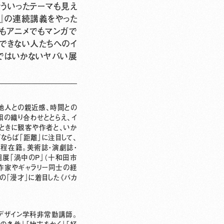
そういったテーマも見え
語』の連続講義をやった
もアニメでもマンガで
できない人たちへのイ
縄ではいかないヤバい展
、他人との親近感、時間との
相の織り合わせととらえ、イ
、ときに観客や作者と、いか
下ならば「距離」に注目して、
程在籍。美術誌・演劇誌・
個展「渦中のP」（十和田市
)、作家やギャラリー同士の経
しての「漫才」に着目した《バカ
踊デザイン学科非常勤講師。