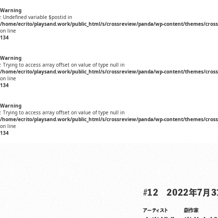
Warning
: Undefined variable $postid in
/home/ecrito/playsand.work/public_html/s/crossreview/panda/wp-content/themes/cros
on line
134
Warning
: Trying to access array offset on value of type null in
/home/ecrito/playsand.work/public_html/s/crossreview/panda/wp-content/themes/cros
on line
134
Warning
: Trying to access array offset on value of type null in
/home/ecrito/playsand.work/public_html/s/crossreview/panda/wp-content/themes/cros
on line
134
#12 2022年7月3
アーティスト
劇作家