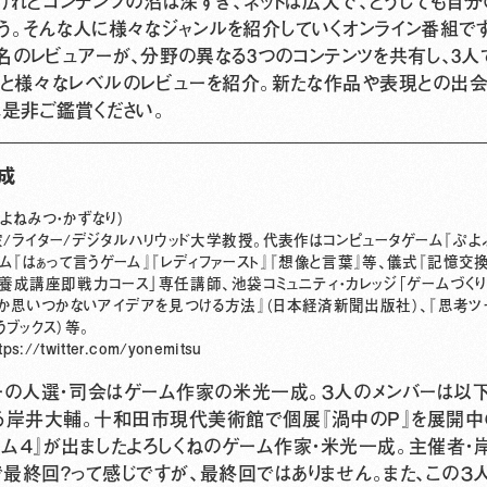
けれどコンテンツの沼は深すぎ、ネットは広大で、どうしても自
う。そんな人に様々なジャンルを紹介していくオンライン番組で
名のレビュアーが、分野の異なる3つのコンテンツを共有し、3人
ンツと様々なレベルのレビューを紹介。新たな作品や表現との出会
ん是非ご鑑賞ください。
一成
よねみつ・かずなり）
/ライター/デジタルハリウッド大学教授。代表作はコンピュータゲーム『ぷよぷよ
ム『はぁって言うゲーム』『レディファースト』『想像と言葉』等、儀式『記憶交
養成講座即戦力コース」専任講師、池袋コミュニティ・カレッジ「ゲームづく
か思いつかないアイデアを見つける方法』（日本経済新聞出版社）、『思考ツー
うブックス）等。
tps://twitter.com/yonemitsu
ーの人選・司会はゲーム作家の米光一成。３人のメンバーは以下
る岸井大輔。十和田市現代美術館で個展『渦中のP』を展開中
ーム４』が出ましたよろしくねのゲーム作家・米光一成。主催者
最終回？って感じですが、最終回ではありません。また、この３