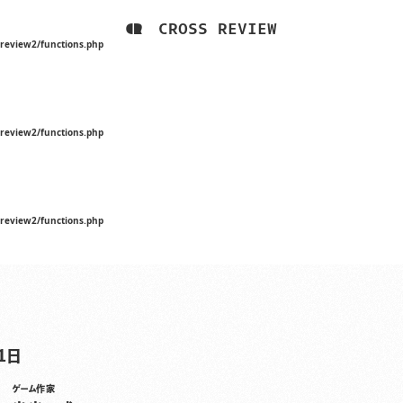
CROSS REVIEW
sreview2/functions.php
sreview2/functions.php
sreview2/functions.php
1日
ゲーム作家