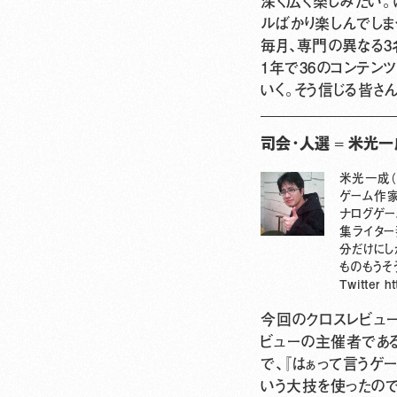
深く広く楽しみたい。
ルばかり楽しんでしま
毎月、専門の異なる3
1年で36のコンテ
いく。そう信じる皆さ
司会・人選 = 米光
米光一成（
ゲーム作家
ナログゲー
集ライター
分だけにし
ものもうそ
Twitter
ht
今回のクロスレビュ
ビューの主催者であ
で、『はぁって言うゲ
いう大技を使ったので