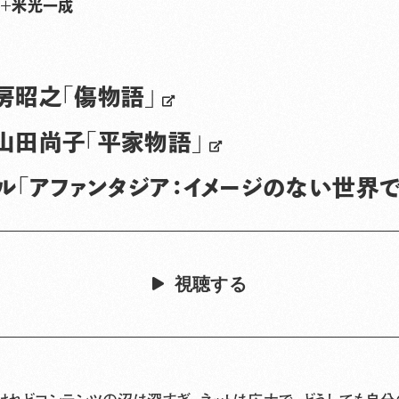
＋
米光一成
房昭之「傷物語」
山田尚子「平家物語」
ドル「アファンタジア：イメージのない世界で
視聴する