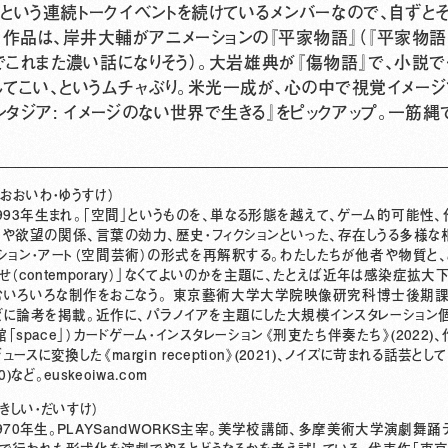
」という連続トークイベントを続けているメンバーなので、自ずと
。作品は、岸井大輔がアニメーションの『平家物語』（『平家物
でこれまた濃い話になりそう）。大岩雄典が『傷物語』で、小説で
してこい、というムチャぶり。米光一成が、心の中で視覚イメージ
ンタジア: イメージのない世界で生きる』をピックアップ。一筋
おおいわ・ゆうすけ）
993年生まれ。「空間」というものを、単なる形態を越えて、ゲーム的可能性
や欲望の関係、言葉の効力、歴史・フィクションといった、存在しうる多様な
ション・アート（空間芸術）の形式を再解釈する。わたしたちが他者や物質と
せ（contemporary）」なくてよいのかを主題に、たとえば近年は感染症拡大
むいろいろな制作をおこなう。 東京藝術大学大学院映像研究科博士後期課
に論考を掲載。近作に、パラノイアを主題にした大規模インスタレーション
「space」）カードゲーム・インスタレーション《刑吏たち伴奏たち》(2022
ースに変換した《margin reception》(2021)、ノイズに苛まれる話芸と
0)など。
euskeoiwa.co
m
きしい・だいすけ）
970年生。PLAYSandWORKS主宰。美学校講師、多摩美術大学演劇舞